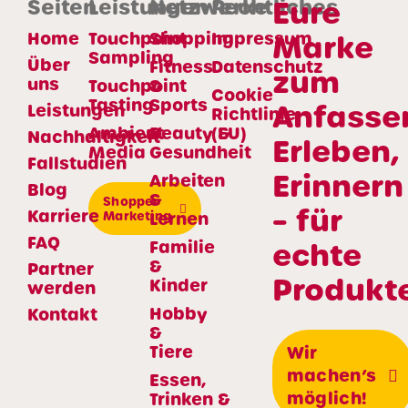
Eure
Seiten
Leistungen
Netzwerke
Rechtliches
Home
Touchpoint
Shopping
Impressum
Marke
Sampling
Über
Fitness
Datenschutz
zum
uns
Touchpoint
&
Cookie
Tasting
Sports
Anfasse
Leistungen
Richtlinie
Ambient
Beauty &
(EU)
Nachhaltigkeit
Erleben,
Media
Gesundheit
Fallstudien
Erinnern
Arbeiten
Blog
&
Shopper
– für
Karriere
Marketing
Lernen
FAQ
echte
Familie
&
Partner
Produkte
Kinder
werden
Hobby
Kontakt
&
Tiere
Wir
machen’s
Essen,
möglich!
Trinken &