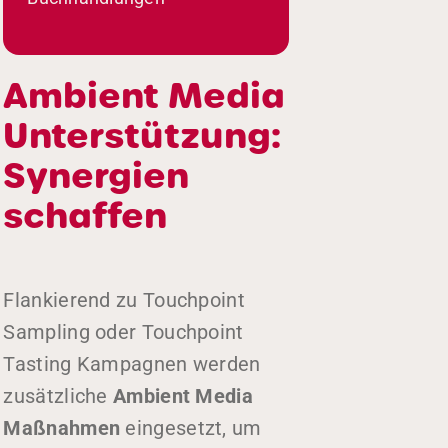
Ambient Media
Unterstützung:
Synergien
schaffen
Home
Über uns
Flankierend zu Touchpoint
Leistungen
Sampling oder Touchpoint
Nachhaltigkeit
Tasting Kampagnen werden
zusätzliche
Ambient Media
Fallstudien
Maßnahmen
eingesetzt, um
Blog