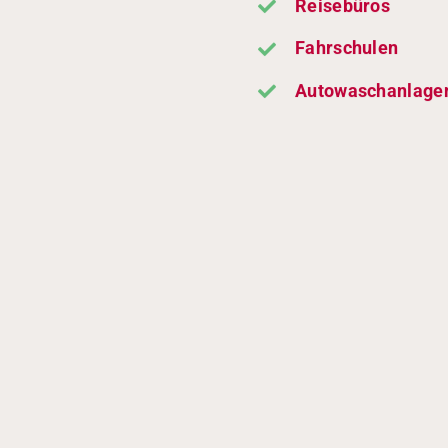
Reisebüros
Fahrschulen
Autowaschanlage