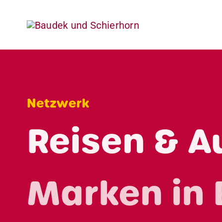
Skip
to
content
Netzwerk
Reisen & A
Marken in