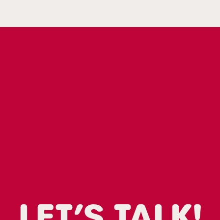
Karriere
FAQ
Partner werden
Kontakt
Shopper Marketing?
LET’S TALK!