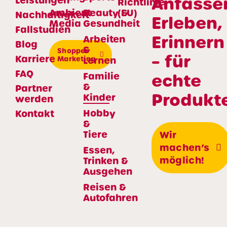
Anfasse
Leistungen
Richtlinie
Ambient
Beauty &
(EU)
Nachhaltigkeit
Erleben,
Media
Gesundheit
Fallstudien
Erinnern
Arbeiten
Blog
&
Shopper
– für
Karriere
Marketing
Lernen
FAQ
echte
Familie
&
Partner
Produkte
Kinder
werden
Hobby
Kontakt
&
Tiere
Wir
machen’s
Essen,
möglich!
Trinken &
Ausgehen
Reisen &
Autofahren