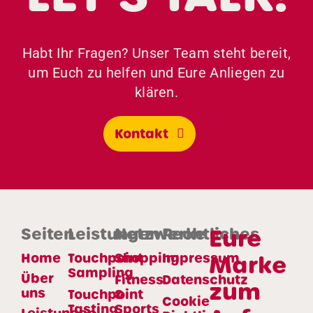
Habt Ihr Fragen? Unser Team steht bereit,
um Euch zu helfen und Eure Anliegen zu
klären.
Kontakt
Eure
Seiten
Leistungen
Netzwerke
Rechtliches
Home
Touchpoint
Shopping
Impressum
Marke
Sampling
Über
Fitness
Datenschutz
zum
uns
Touchpoint
&
Cookie
Tasting
Sports