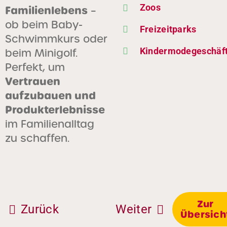
Zoos
Familienlebens
–
ob beim Baby-
Freizeitparks
Schwimmkurs oder
Kindermodegeschäf
beim Minigolf.
Perfekt, um
Vertrauen
aufzubauen und
Produkterlebnisse
im Familienalltag
Home
zu schaffen.
Über uns
Leistungen
Nachhaltigkeit
Zur
Fallstudien
Zurück
Weiter
Übersich
Blog