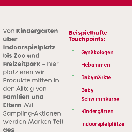
Kindergarten
Von
Beispielhafte
über
Touchpoints:
Indoorspielplatz
Gynäkologen
bis Zoo und
Freizeitpark
– hier
Hebammen
platzieren wir
Babymärkte
Produkte mitten in
den Alltag von
Baby-
Familien und
Schwimmkurse
Eltern
. Mit
Kindergärten
Sampling-Aktionen
Teil
werden Marken
Indoorspielplätze
des