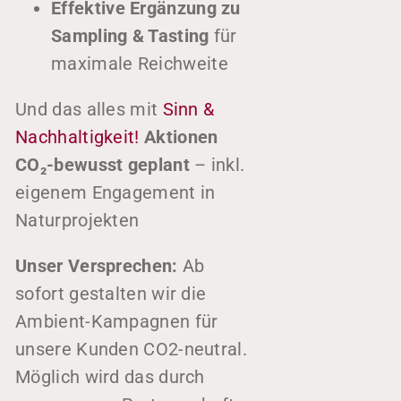
Effektive Ergänzung zu
Partner werden
Sampling & Tasting
für
Kontakt
maximale Reichweite
Und das alles mit
Sinn &
Nachhaltigkeit!
Aktionen
Shopper Marketing?
CO₂-bewusst geplant
– inkl.
eigenem Engagement in
Naturprojekten
Unser Versprechen:
Ab
sofort gestalten wir die
Ambient-Kampagnen für
unsere Kunden CO2-neutral.
Möglich wird das durch