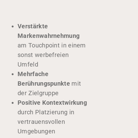
Verstärkte
Markenwahrnehmung
am Touchpoint in einem
Home
sonst werbefreien
Über uns
Umfeld
Mehrfache
Leistungen
Berührungspunkte
mit
Nachhaltigkeit
der Zielgruppe
Fallstudien
Positive Kontextwirkung
Blog
durch Platzierung in
Karriere
vertrauensvollen
FAQ
Umgebungen