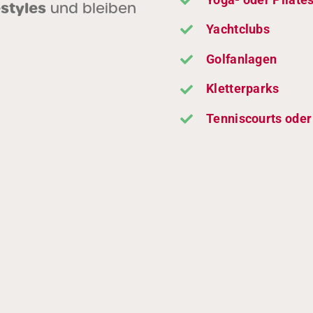
estyles
und bleiben
.
Yachtclubs
Golfanlagen
Kletterparks
Tenniscourts oder