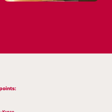
points:
s-Kurse