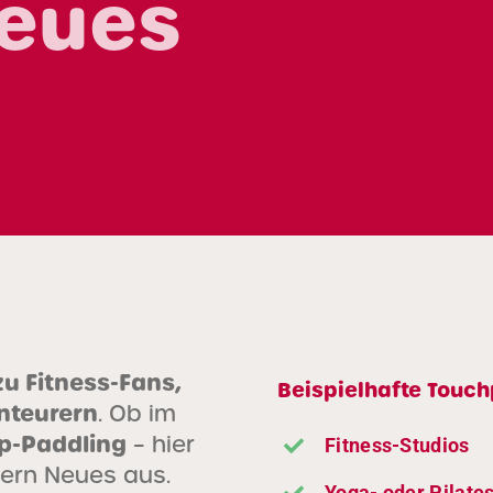
Neues
u Fitness-Fans,
Beispielhafte Touch
nteurern
. Ob im
Up-Paddling
– hier
Fitness-Studios
ern Neues aus.
Yoga- oder Pilate