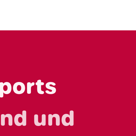
Sports
und und