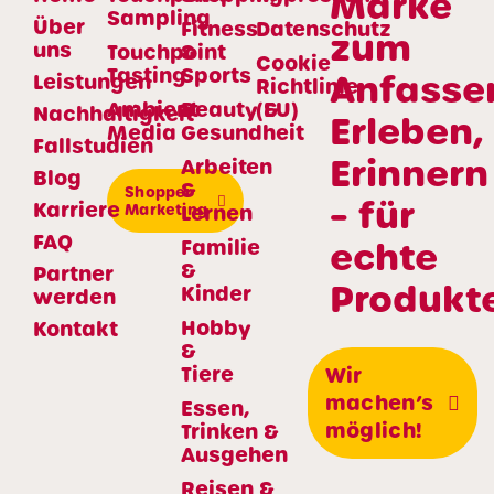
Marke
Sampling
Über
Fitness
Datenschutz
zum
uns
Touchpoint
&
Cookie
Tasting
Sports
Anfasse
Leistungen
Richtlinie
Ambient
Beauty &
(EU)
Nachhaltigkeit
Erleben,
Media
Gesundheit
Fallstudien
Erinnern
Arbeiten
Blog
&
Shopper
– für
Karriere
Marketing
Lernen
FAQ
echte
Familie
&
Partner
Produkte
Kinder
werden
Hobby
Kontakt
&
Tiere
Wir
machen’s
Essen,
möglich!
Trinken &
Ausgehen
Reisen &