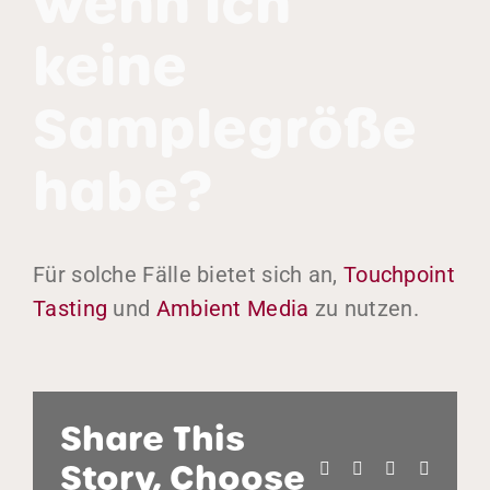
wenn ich
keine
Samplegröße
habe?
Für solche Fälle bietet sich an,
Touchpoint
Tasting
und
Ambient Media
zu nutzen.
Home
Über uns
Leistungen
Share This
Nachhaltigkeit
Story, Choose
Facebook
X
Bluesky
Reddit
Fallstudien