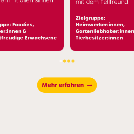
en Sinnen
mit dem Fellfreund
Zielgruppe:
s,
Heimwerker:innen,
Gartenliebhaber:innen &
Erwachsene
Tierbesitzer:innen
Mehr erfahren