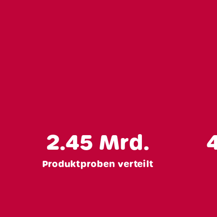
Home
Über un
Leistung
2.45
Mrd.
Nachhaltigk
Produktproben verteilt
Fallstudi
Blog