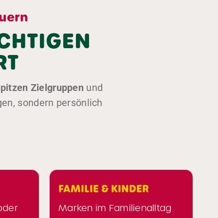
euern
ICHTIGEN
RT
pitzen Zielgruppen
und
gen, sondern persönlich
FAMILIE & KINDER
ARBEITEN 
Marken im Familienalltag
Probierkont