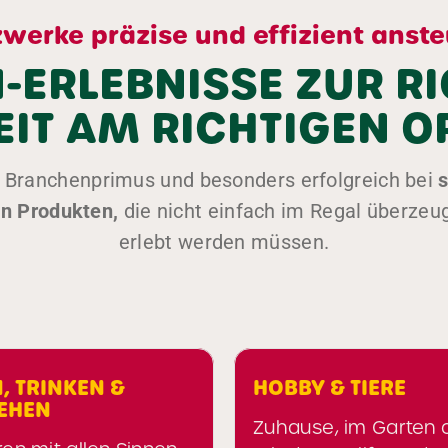
werke präzise und effizient anst
ERLEBNISSE ZUR R
EIT AM RICHTIGEN O
n Branchenprimus und besonders erfolgreich bei
s
en Produkten,
die nicht einfach im Regal überzeu
erlebt werden müssen.
HOBBY & TIERE
 &
Zuhause, im Garten oder