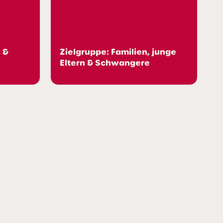
Arbeitsallta
Zielgruppe: B
Zielgruppe: Familien, junge
Young Profes
Eltern & Schwangere
Studierende