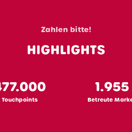
Zahlen bitte!
HIGHLIGHTS
s
en
477.000
1.955
eit
Touchpoints
Betreute Mark
en