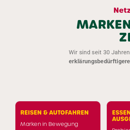
Netz
MARKEN-
Z
Wir sind seit 30 Jahre
erklärungsbedürftiger
ISEN & AUTOFAHREN
ESSEN, TRINKEN
AUSGEHEN
rken in Bewegung