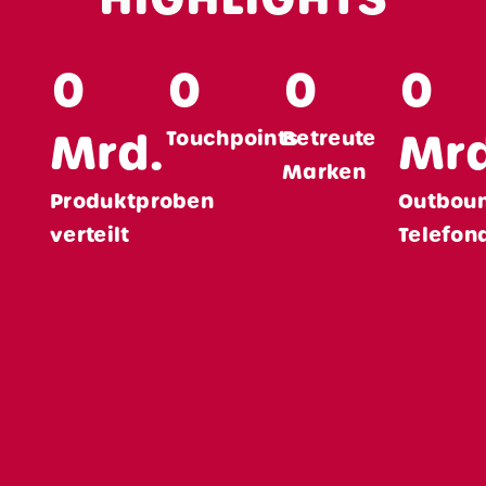
FAQ
Partner werden
0
0
0
0
Kontakt
Mrd.
Mrd
Touchpoints
Betreute
Marken
Produktproben
Outbou
verteilt
Telefon
Shopper Marketing?