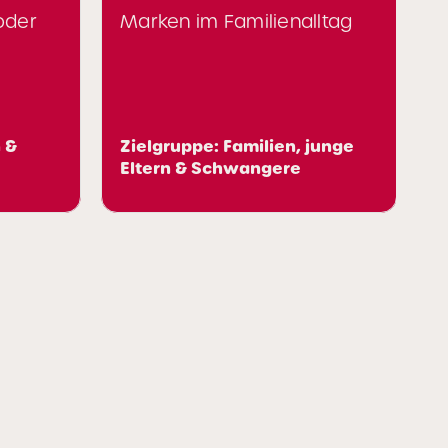
Marken im Familienalltag
Probierkontak
Arbeitsalltag
Zielgruppe: Ber
Zielgruppe: Familien, junge
Young Professi
Eltern & Schwangere
Studierende