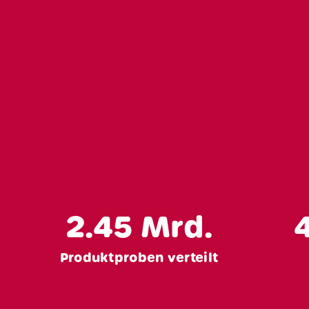
Home
Über un
Leistung
Nachhaltigk
2.45
Mrd.
Fallstudi
Produktproben verteilt
Blog