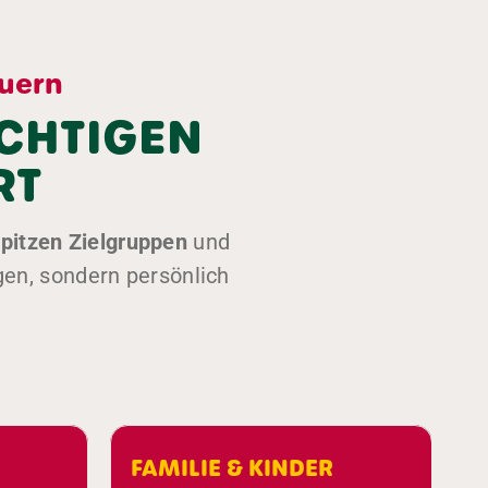
euern
ICHTIGEN
RT
pitzen Zielgruppen
und
gen, sondern persönlich
FAMILIE & KINDER
ARBEITEN &