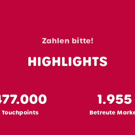
Zahlen bitte!
s
HIGHLIGHTS
en
eit
477.000
1.955
en
Touchpoints
Betreute Mark