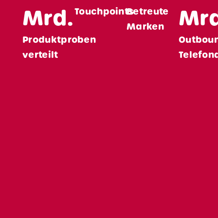
Mrd.
Mrd
Touchpoints
Betreute
Marken
Produktproben
Outbou
verteilt
Telefon